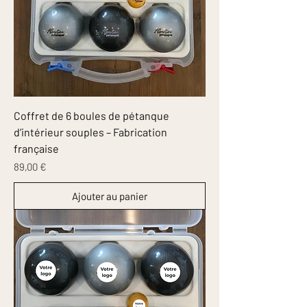
Coffret de 6 boules de pétanque
d’intérieur souples – Fabrication
française
Prix
89,00 €
Ajouter au panier