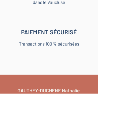
dans le Vaucluse
PAIEMENT SÉCURISÉ
Transactions 100 % sécurisées
GAUTHEY-DUCHENE Nathalie
J’ai reçu mon coffret aujourd’hui.
La livraison a été rapide et le
coffret soigneusement emballé.
Très bonne qualité du produit ! Je