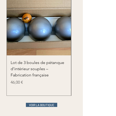
Lot de 3 boules de pétanque
Lot de 3 boules de p
d’intérieur souples –
d’intérieur souples
Fabrication française
personnalisées – Log
prénom
Prix
46,00 €
Prix
62,00 €
VOIR LA BOUTIQUE